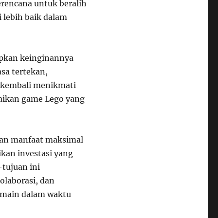
erencana untuk beralih
 lebih baik dalam
apkan keinginannya
sa tertekan,
n kembali menikmati
aikan game Lego yang
kan manfaat maksimal
kan investasi yang
-tujuan ini
olaborasi, dan
rmain dalam waktu