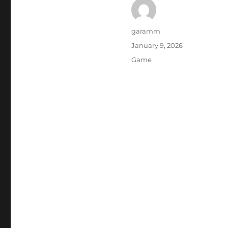
Author
garamm
Posted
January 9, 2026
on
Categories
Game