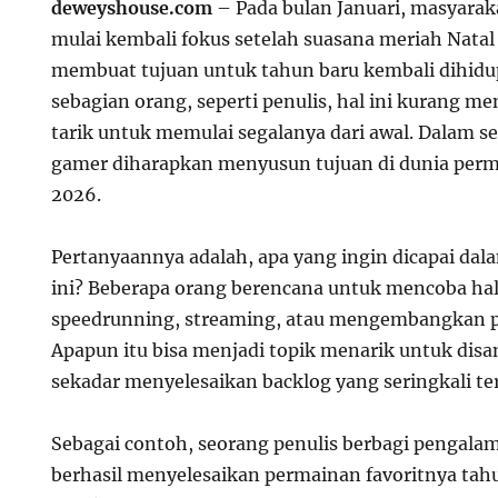
deweyshouse.com
– Pada bulan Januari, masyaraka
mulai kembali fokus setelah suasana meriah Natal 
membuat tujuan untuk tahun baru kembali dihidu
sebagian orang, seperti penulis, hal ini kurang m
tarik untuk memulai segalanya dari awal. Dalam s
gamer diharapkan menyusun tujuan di dunia per
2026.
Pertanyaannya adalah, apa yang ingin dicapai da
ini? Beberapa orang berencana untuk mencoba hal 
speedrunning, streaming, atau mengembangkan p
Apapun itu bisa menjadi topik menarik untuk dis
sekadar menyelesaikan backlog yang seringkali te
Sebagai contoh, seorang penulis berbagi pengala
berhasil menyelesaikan permainan favoritnya tahu