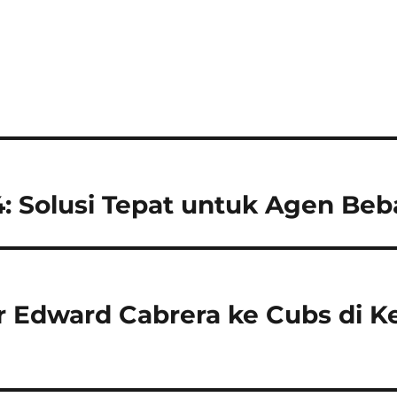
: Solusi Tepat untuk Agen Beb
r Edward Cabrera ke Cubs di 