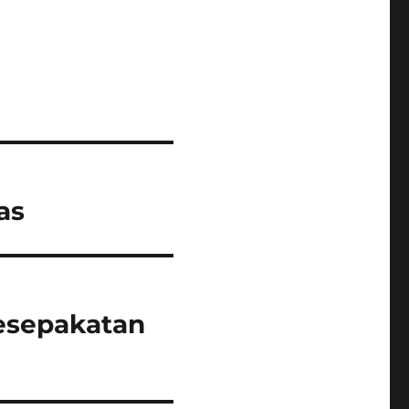
as
Kesepakatan