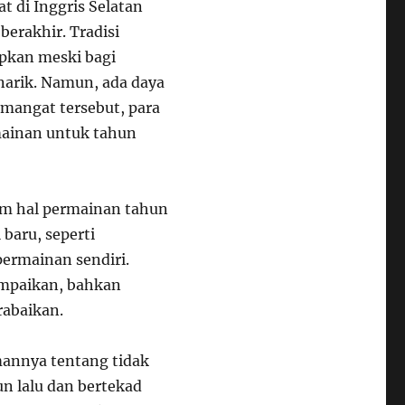
t di Inggris Selatan
berakhir. Tradisi
pkan meski bagi
enarik. Namun, ada daya
emangat tersebut, para
mainan untuk tahun
lam hal permainan tahun
baru, seperti
ermainan sendiri.
ampaikan, bahkan
rabaikan.
mannya tentang tidak
n lalu dan bertekad