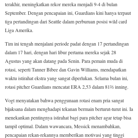
terakhir, meningkatkan rekor mereka menjadi 9-4 di bulan
September. Dengan pencapaian ini, Guardians kini hanya terpaut
tiga pertandingan dari Seattle dalam perburuan posisi wild card
Liga Amerika.
Tim ini tengah menjalani periode padat dengan 17 pertandingan
dalam 17 hari, dengan hari libur pertama mereka sejak 28
Agustus yang akan datang pada Senin. Para pemain muda di
rotasi, seperti Tanner Bibee dan Gavin Williams, mendapatkan
waktu istirahat ekstra yang sangat diperlukan. Selama bulan ini,
rotasi pitcher Guardians mencatat ERA 2,53 dalam 81⅔ inning.
Vogt menyatakan bahwa penggunaan rotasi enam pria sangat
bijaksana dalam menghadapi tekanan bermain berturut-turut ini. Ia
menekankan pentingnya istirahat bagi para pitcher agar tetap bisa
tampil optimal. Dalam wawancara, Messick menambahkan,
pencapaian rekan-rekannya memberikan motivasi yang tinggi