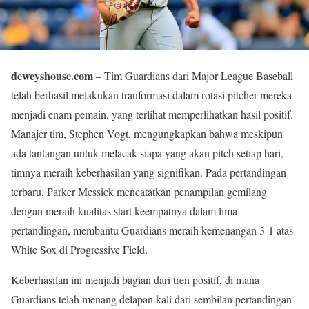
deweyshouse.com
– Tim Guardians dari Major League Baseball
telah berhasil melakukan tranformasi dalam rotasi pitcher mereka
menjadi enam pemain, yang terlihat memperlihatkan hasil positif.
Manajer tim, Stephen Vogt, mengungkapkan bahwa meskipun
ada tantangan untuk melacak siapa yang akan pitch setiap hari,
timnya meraih keberhasilan yang signifikan. Pada pertandingan
terbaru, Parker Messick mencatatkan penampilan gemilang
dengan meraih kualitas start keempatnya dalam lima
pertandingan, membantu Guardians meraih kemenangan 3-1 atas
White Sox di Progressive Field.
Keberhasilan ini menjadi bagian dari tren positif, di mana
Guardians telah menang delapan kali dari sembilan pertandingan