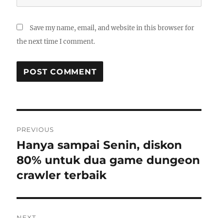
Save my name, email, and website in this browser for
the next time I comment.
Post
PREVIOUS
navigation
Hanya sampai Senin, diskon
Previous
post:
80% untuk dua game dungeon
crawler terbaik
NEXT