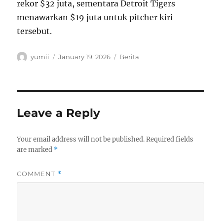
rekor $32 juta, sementara Detroit Tigers
menawarkan $19 juta untuk pitcher kiri
tersebut.
Author
Posted
Categories
yumii
January 19, 2026
Berita
on
Leave a Reply
Your email address will not be published.
Required fields
are marked
*
COMMENT
*