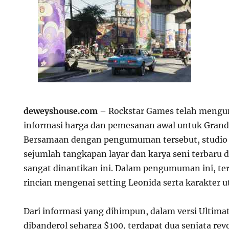
deweyshouse.com
– Rockstar Games telah mengu
informasi harga dan pemesanan awal untuk Grand 
Bersamaan dengan pengumuman tersebut, studio 
sejumlah tangkapan layar dan karya seni terbaru 
sangat dinantikan ini. Dalam pengumuman ini, t
rincian mengenai setting Leonida serta karakter u
Dari informasi yang dihimpun, dalam versi Ultima
dibanderol seharga $100, terdapat dua senjata re