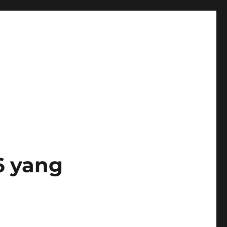
6 yang