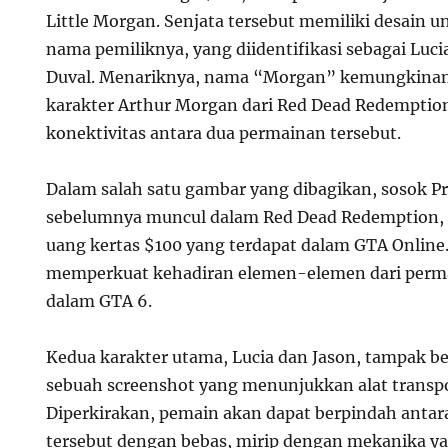
Little Morgan. Senjata tersebut memiliki desain u
nama pemiliknya, yang diidentifikasi sebagai Luc
Duval. Menariknya, nama “Morgan” kemungkinan
karakter Arthur Morgan dari Red Dead Redemptio
konektivitas antara dua permainan tersebut.
Dalam salah satu gambar yang dibagikan, sosok P
sebelumnya muncul dalam Red Dead Redemption, k
uang kertas $100 yang terdapat dalam GTA Online.
memperkuat kehadiran elemen-elemen dari perm
dalam GTA 6.
Kedua karakter utama, Lucia dan Jason, tampak 
sebuah screenshot yang menunjukkan alat transpor
Diperkirakan, pemain akan dapat berpindah antar
tersebut dengan bebas, mirip dengan mekanika y