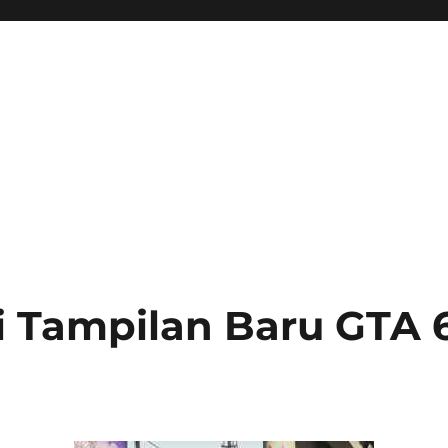
 Tampilan Baru GTA 