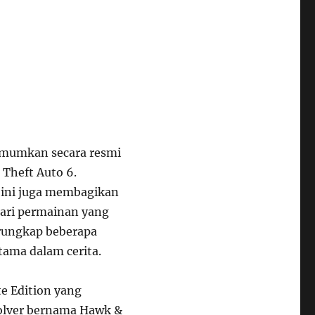
mumkan secara resmi
Theft Auto 6.
ini juga membagikan
dari permainan yang
erungkap beberapa
tama dalam cerita.
te Edition yang
volver bernama Hawk &