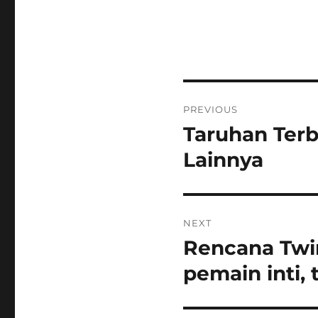
Post
PREVIOUS
navigation
Taruhan Terb
Previous
post:
Lainnya
NEXT
Rencana Twin
Next
post:
pemain inti,