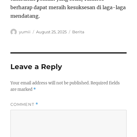
berharap dapat meraih kesuksesan di laga-laga
mendatang.
Author
Posted
Categories
yumii
August 25, 2025
Berita
on
Leave a Reply
Your email address will not be published.
Required fields
are marked
*
COMMENT
*