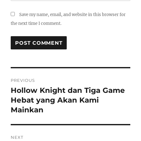
Save my name, email, and website in this browser for
the next time I comment.
Post
PREVIOUS
navigation
Hollow Knight dan Tiga Game
Previous
post:
Hebat yang Akan Kami
Mainkan
NEXT