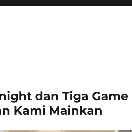
night dan Tiga Game
an Kami Mainkan