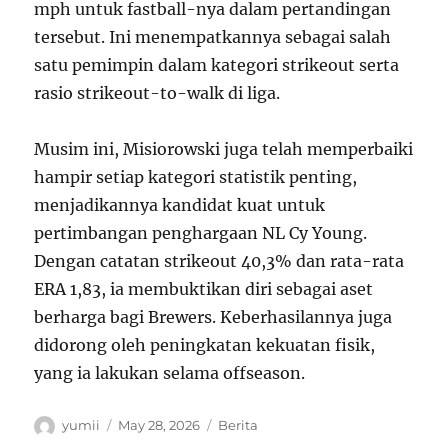
mph untuk fastball-nya dalam pertandingan
tersebut. Ini menempatkannya sebagai salah
satu pemimpin dalam kategori strikeout serta
rasio strikeout-to-walk di liga.
Musim ini, Misiorowski juga telah memperbaiki
hampir setiap kategori statistik penting,
menjadikannya kandidat kuat untuk
pertimbangan penghargaan NL Cy Young.
Dengan catatan strikeout 40,3% dan rata-rata
ERA 1,83, ia membuktikan diri sebagai aset
berharga bagi Brewers. Keberhasilannya juga
didorong oleh peningkatan kekuatan fisik,
yang ia lakukan selama offseason.
Author
Posted
Categories
yumii
May 28, 2026
Berita
on