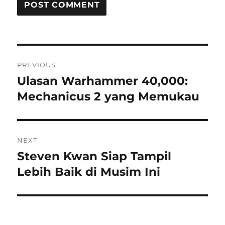
Post
PREVIOUS
navigation
Ulasan Warhammer 40,000:
Previous
post:
Mechanicus 2 yang Memukau
NEXT
Steven Kwan Siap Tampil
Next
post:
Lebih Baik di Musim Ini