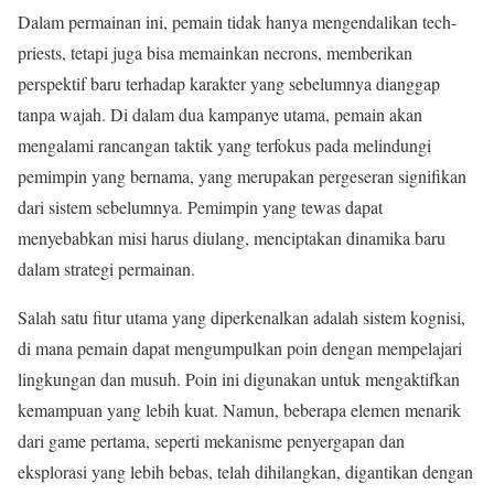
Dalam permainan ini, pemain tidak hanya mengendalikan tech-
priests, tetapi juga bisa memainkan necrons, memberikan
perspektif baru terhadap karakter yang sebelumnya dianggap
tanpa wajah. Di dalam dua kampanye utama, pemain akan
mengalami rancangan taktik yang terfokus pada melindungi
pemimpin yang bernama, yang merupakan pergeseran signifikan
dari sistem sebelumnya. Pemimpin yang tewas dapat
menyebabkan misi harus diulang, menciptakan dinamika baru
dalam strategi permainan.
Salah satu fitur utama yang diperkenalkan adalah sistem kognisi,
di mana pemain dapat mengumpulkan poin dengan mempelajari
lingkungan dan musuh. Poin ini digunakan untuk mengaktifkan
kemampuan yang lebih kuat. Namun, beberapa elemen menarik
dari game pertama, seperti mekanisme penyergapan dan
eksplorasi yang lebih bebas, telah dihilangkan, digantikan dengan