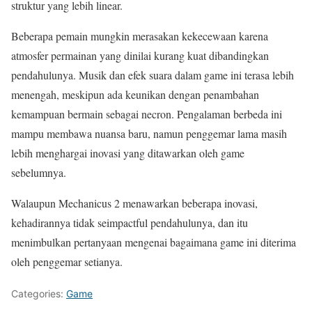
struktur yang lebih linear.
Beberapa pemain mungkin merasakan kekecewaan karena
atmosfer permainan yang dinilai kurang kuat dibandingkan
pendahulunya. Musik dan efek suara dalam game ini terasa lebih
menengah, meskipun ada keunikan dengan penambahan
kemampuan bermain sebagai necron. Pengalaman berbeda ini
mampu membawa nuansa baru, namun penggemar lama masih
lebih menghargai inovasi yang ditawarkan oleh game
sebelumnya.
Walaupun Mechanicus 2 menawarkan beberapa inovasi,
kehadirannya tidak seimpactful pendahulunya, dan itu
menimbulkan pertanyaan mengenai bagaimana game ini diterima
oleh penggemar setianya.
Categories:
Game