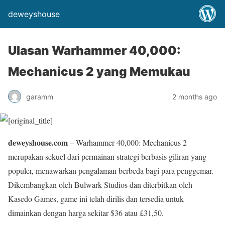
deweyshouse
Ulasan Warhammer 40,000:
Mechanicus 2 yang Memukau
garamm
2 months ago
deweyshouse.com
– Warhammer 40,000: Mechanicus 2
merupakan sekuel dari permainan strategi berbasis giliran yang
populer, menawarkan pengalaman berbeda bagi para penggemar.
Dikembangkan oleh Bulwark Studios dan diterbitkan oleh
Kasedo Games, game ini telah dirilis dan tersedia untuk
dimainkan dengan harga sekitar $36 atau £31,50.