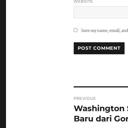
WEBSITE
Save my name, email, and 
Post
PREVIOUS
navigation
Washington 
Previous
post:
Baru dari Go