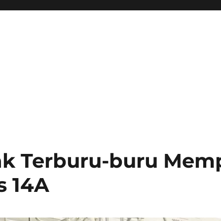
dak Terburu-buru Mem
s 14A