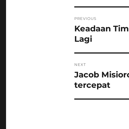
Post
PREVIOUS
navigation
Keadaan Tim
Previous
post:
Lagi
NEXT
Jacob Misior
Next
post:
tercepat