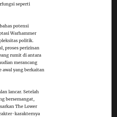
fungsi seperti
bahas potensi
aptasi Warhammer
leksitas politik.
, proses perizinan
ang rumit di antara
emudian merancang
de awal yang berkaitan
an lancar. Setelah
yang bersemangat,
sarkan The Lower
rakter-karakternya