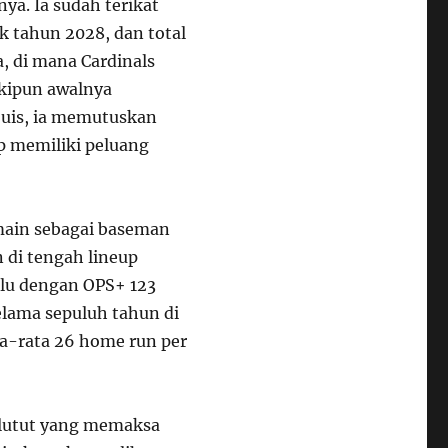
ya. Ia sudah terikat
k tahun 2028, dan total
, di mana Cardinals
skipun awalnya
ouis, ia memutuskan
p memiliki peluang
rmain sebagai baseman
di tengah lineup
alu dengan OPS+ 123
elama sepuluh tahun di
ta-rata 26 home run per
 lutut yang memaksa