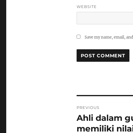
WEBSITE
Save my name, email, and 
Post
PREVIOUS
navigation
Ahli dalam g
Previous
post:
memiliki nil