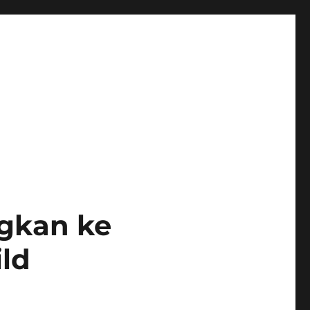
ngkan ke
ild