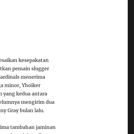
esaikan kesepakatan
atkan pemain slugger
 Cardinals menerima
ga minor, Yhoiker
n yang kedua antara
ebelumnya mengirim dua
y Gray bulan lalu.
erima tambahan jaminan