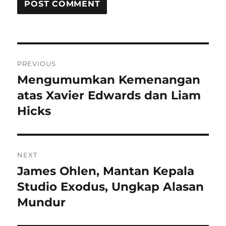
Post
PREVIOUS
navigation
Mengumumkan Kemenangan
Previous
post:
atas Xavier Edwards dan Liam
Hicks
NEXT
James Ohlen, Mantan Kepala
Next
post:
Studio Exodus, Ungkap Alasan
Mundur