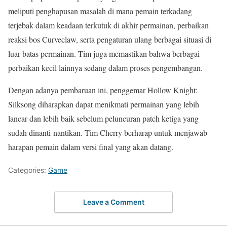
meliputi penghapusan masalah di mana pemain terkadang
terjebak dalam keadaan terkutuk di akhir permainan, perbaikan
reaksi bos Curveclaw, serta pengaturan ulang berbagai situasi di
luar batas permainan. Tim juga memastikan bahwa berbagai
perbaikan kecil lainnya sedang dalam proses pengembangan.
Dengan adanya pembaruan ini, penggemar Hollow Knight:
Silksong diharapkan dapat menikmati permainan yang lebih
lancar dan lebih baik sebelum peluncuran patch ketiga yang
sudah dinanti-nantikan. Tim Cherry berharap untuk menjawab
harapan pemain dalam versi final yang akan datang.
Categories:
Game
Leave a Comment