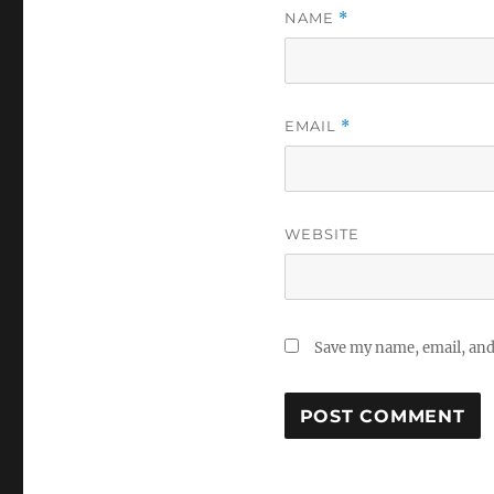
NAME
*
EMAIL
*
WEBSITE
Save my name, email, and 