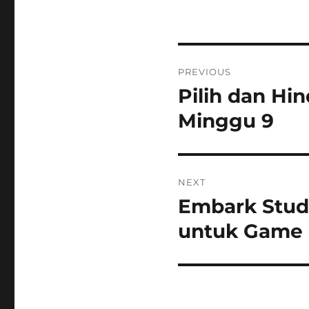
Post
PREVIOUS
navigation
Pilih dan Hi
Previous
post:
Minggu 9
NEXT
Embark Studi
Next
post:
untuk Game