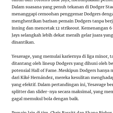
Dalam suasana yang penuh tekanan di Dodger Sta
menanggapi cemoohan penggemar Dodgers dengan 
menghentikan barisan pemain Dodgers tanpa berja
inning dan mencetak 12 strikeout. Kemenangan 6
Jays selangkah lebih dekat meraih gelar juara yan
dinantikan.
Yesavage, yang memulai kariernya di liga minor, ta
ditantang oleh lineup Dodgers yang dihuni oleh 
potensial Hall of Fame. Meskipun Dodgers hanya
dari Kiké Hernández, mereka kesulitan menghadap
yang efektif. Dalam pertandingan ini, Yesavage b
splitter dan slider-nya secara maksimal, yang me
gagal memukul bola dengan baik.
Pemain lain di tim, Chris Bassitt dan Shane Bieber