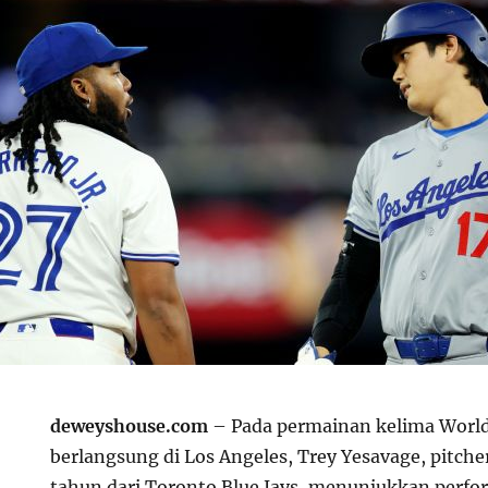
deweyshouse.com
– Pada permainan kelima World
berlangsung di Los Angeles, Trey Yesavage, pitch
tahun dari Toronto Blue Jays, menunjukkan perf