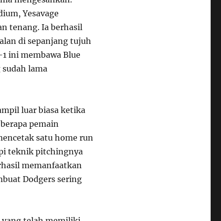
dium, Yesavage
tenang. Ia berhasil
lan di sepanjang tujuh
-1 ini membawa Blue
g sudah lama
mpil luar biasa ketika
beberapa pemain
 mencetak satu home run
i teknik pitchingnya
erhasil memanfaatkan
mbuat Dodgers sering
, yang telah memiliki