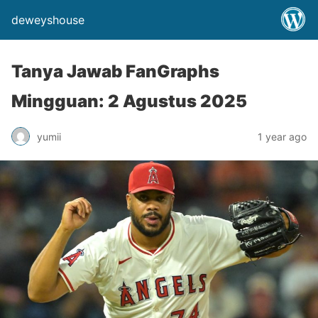
deweyshouse
Tanya Jawab FanGraphs
Mingguan: 2 Agustus 2025
yumii
1 year ago