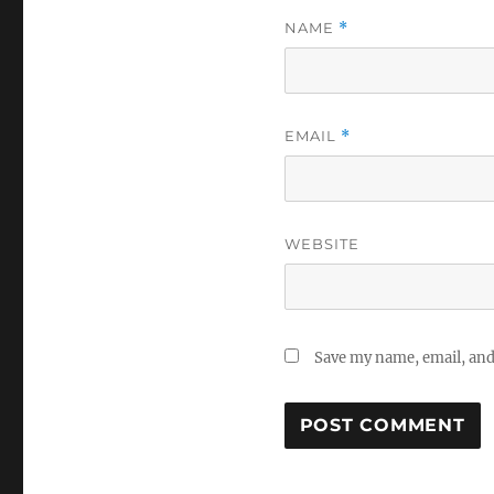
NAME
*
EMAIL
*
WEBSITE
Save my name, email, and 