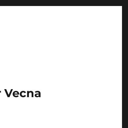
r Vecna
a