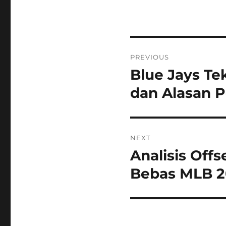
Post
PREVIOUS
navigation
Blue Jays Te
Previous
post:
dan Alasan P
NEXT
Analisis Off
Next
post:
Bebas MLB 2