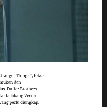
tranger Things”, fokus
nemukan dan
us. Duffer Brothers
tar belakang Vecna
ang perlu diungkap.