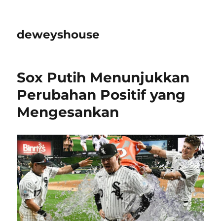
deweyshouse
Sox Putih Menunjukkan
Perubahan Positif yang
Mengesankan