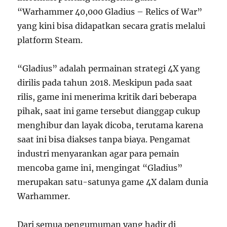
“Warhammer 40,000 Gladius – Relics of War”
yang kini bisa didapatkan secara gratis melalui
platform Steam.
“Gladius” adalah permainan strategi 4X yang
dirilis pada tahun 2018. Meskipun pada saat
rilis, game ini menerima kritik dari beberapa
pihak, saat ini game tersebut dianggap cukup
menghibur dan layak dicoba, terutama karena
saat ini bisa diakses tanpa biaya. Pengamat
industri menyarankan agar para pemain
mencoba game ini, mengingat “Gladius”
merupakan satu-satunya game 4X dalam dunia
Warhammer.
Dari semua pengumuman yang hadir di