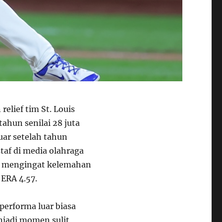
elief tim St. Louis
ahun senilai 28 juta
uar setelah tahun
taf di media olahraga
er mengingat kelemahan
 ERA 4.57.
performa luar biasa
njadi momen sulit