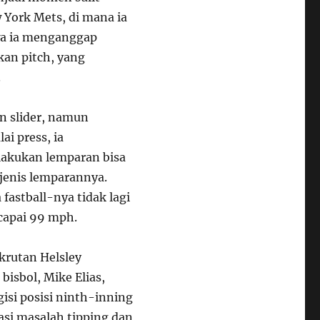
 York Mets, di mana ia
wa ia menganggap
an pitch, yang
.
an slider, namun
ai press, ia
lakukan lemparan bisa
enis lemparannya.
astball-nya tidak lagi
apai 99 mph.
ekrutan Helsley
bisbol, Mike Elias,
i posisi ninth-inning
si masalah tipping dan