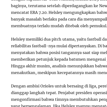
baginya, terutama setelah diperdagangkan ke New
mencatat ERA 7.20. Helsley mengungkapkan bah
banyak masalah berlaku pada cara dia menyampaik
membuatnya terlalu mudah ditebak oleh pemukul
Helsley memiliki dua pitch utama, yaitu fastball d
reliabilitas fastball-nya mulai dipertanyakan. Di bal
menyatakan bahwa posisi tangannya saat siap me
memberikan petunjuk kepada batsmen mengenai j
Hingga akhir musim, analisis menunjukkan bahwa f
menakutkan, meskipun kecepatannya masih menc
Dengan ambisi Orioles untuk bersaing di liga, per
dianggap langkah tepat. Penjabat presiden operasi 
mengonfirmasi bahwa timnya membutuhkan pengis
yang berpengalaman. Jika Helsley mampu mengata