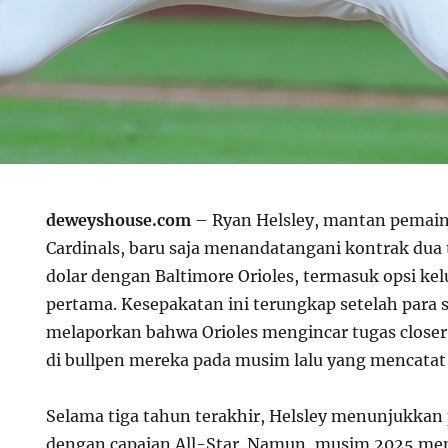
deweyshouse.com
– Ryan Helsley, mantan pemain r
Cardinals, baru saja menandatangani kontrak dua t
dolar dengan Baltimore Orioles, termasuk opsi kel
pertama. Kesepakatan ini terungkap setelah para s
melaporkan bahwa Orioles mengincar tugas clos
di bullpen mereka pada musim lalu yang mencatat
Selama tiga tahun terakhir, Helsley menunjukkan 
dengan capaian All-Star. Namun, musim 2025 me