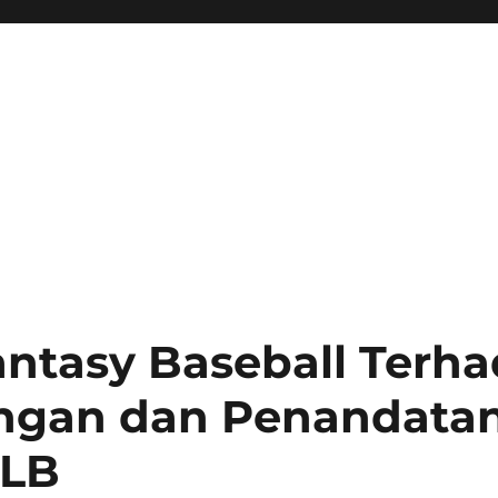
antasy Baseball Terh
ngan dan Penandata
LB