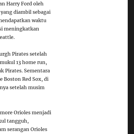
an Harry Ford oleh
 yang diambil sebagai
n mendapatkan waktu
nsi meningkatkan
attle.
urgh Pirates setelah
emukul 13 home run,
uk Pirates. Sementara
e Boston Red Sox, di
nya setelah musim
imore Orioles menjadi
kul tangguh,
am serangan Orioles