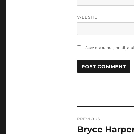
WEBSITE
Save my name, email, and 
Post
PREVIOUS
navigation
Bryce Harper
Previous