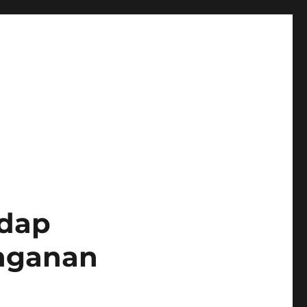
adap
nganan