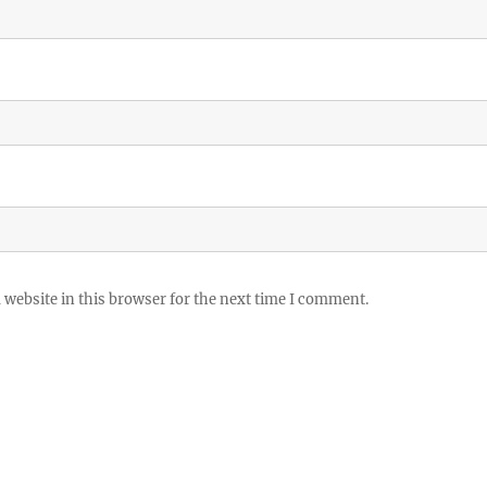
website in this browser for the next time I comment.