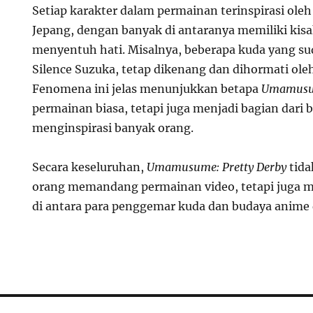
Setiap karakter dalam permainan terinspirasi oleh
Jepang, dengan banyak di antaranya memiliki kisa
menyentuh hati. Misalnya, beberapa kuda yang sud
Silence Suzuka, tetap dikenang dan dihormati ol
Fenomena ini jelas menunjukkan betapa
Umamus
permainan biasa, tetapi juga menjadi bagian dari
menginspirasi banyak orang.
Secara keseluruhan,
Umamusume: Pretty Derby
tida
orang memandang permainan video, tetapi juga m
di antara para penggemar kuda dan budaya anime d