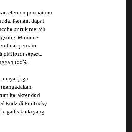
kan elemen permainan
uda. Pemain dapat
encoba untuk meraih
angsung. Momen-
membuat pemain
 platform seperti
gga 1.100%.
a maya, juga
r mengadakan
um karakter dari
al Kuda di Kentucky
s-gadis kuda yang