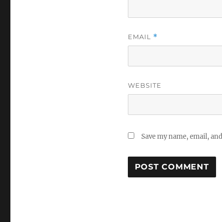
EMAIL
*
WEBSITE
Save my name, email, and 