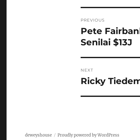
Post
PREVIOUS
navigation
Pete Fairban
Previous
post:
Senilai $13J
NEXT
Ricky Tiede
Next
post:
deweyshouse
Proudly powered by WordPress