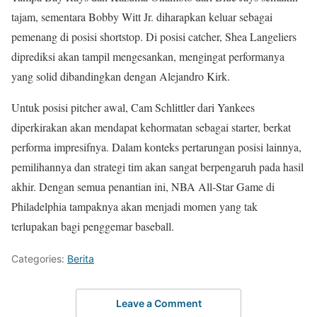
tajam, sementara Bobby Witt Jr. diharapkan keluar sebagai
pemenang di posisi shortstop. Di posisi catcher, Shea Langeliers
diprediksi akan tampil mengesankan, mengingat performanya
yang solid dibandingkan dengan Alejandro Kirk.
Untuk posisi pitcher awal, Cam Schlittler dari Yankees
diperkirakan akan mendapat kehormatan sebagai starter, berkat
performa impresifnya. Dalam konteks pertarungan posisi lainnya,
pemilihannya dan strategi tim akan sangat berpengaruh pada hasil
akhir. Dengan semua penantian ini, NBA All-Star Game di
Philadelphia tampaknya akan menjadi momen yang tak
terlupakan bagi penggemar baseball.
Categories:
Berita
Leave a Comment