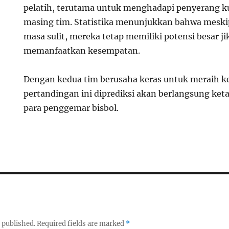
pelatih, terutama untuk menghadapi penyerang k
masing tim. Statistika menunjukkan bahwa mesk
masa sulit, mereka tetap memiliki potensi besar 
memanfaatkan kesempatan.
Dengan kedua tim berusaha keras untuk meraih 
pertandingan ini diprediksi akan berlangsung ket
para penggemar bisbol.
 published.
Required fields are marked
*