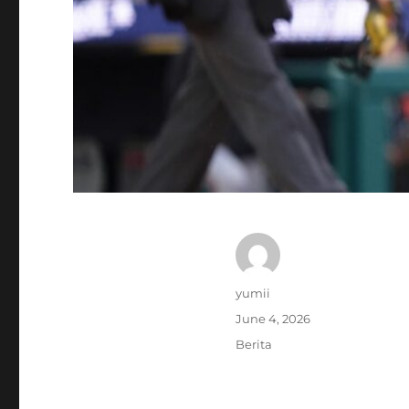
Author
yumii
Posted
June 4, 2026
on
Categories
Berita