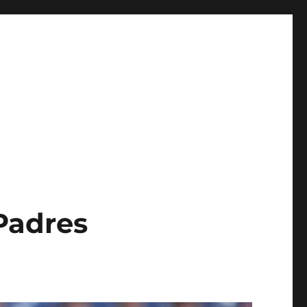
 Padres