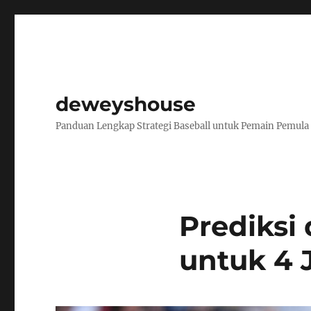
deweyshouse
Panduan Lengkap Strategi Baseball untuk Pemain Pemula
Prediksi 
untuk 4 