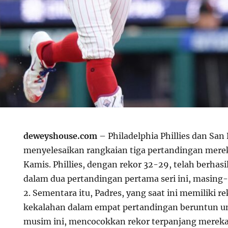
deweyshouse.com
– Philadelphia Phillies dan San
menyelesaikan rangkaian tiga pertandingan mere
Kamis. Phillies, dengan rekor 32-29, telah berha
dalam dua pertandingan pertama seri ini, masing
2. Sementara itu, Padres, yang saat ini memiliki 
kekalahan dalam empat pertandingan beruntun un
musim ini, mencocokkan rekor terpanjang mereka