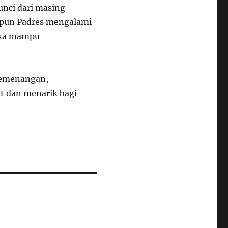
unci dari masing-
ipun Padres mengalami
jika mampu
kemenangan,
at dan menarik bagi