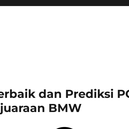
Terbaik dan Prediksi
ejuaraan BMW