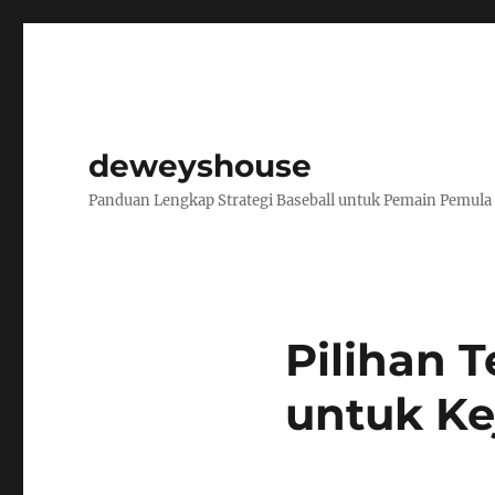
deweyshouse
Panduan Lengkap Strategi Baseball untuk Pemain Pemula
Pilihan 
untuk K