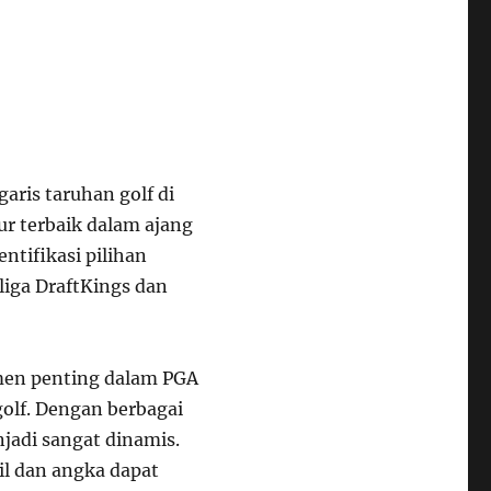
aris taruhan golf di
r terbaik dalam ajang
ntifikasi pilihan
liga DraftKings dan
en penting dalam PGA
olf. Dengan berbagai
jadi sangat dinamis.
il dan angka dapat