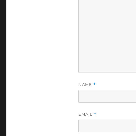
NAME
*
EMAIL
*