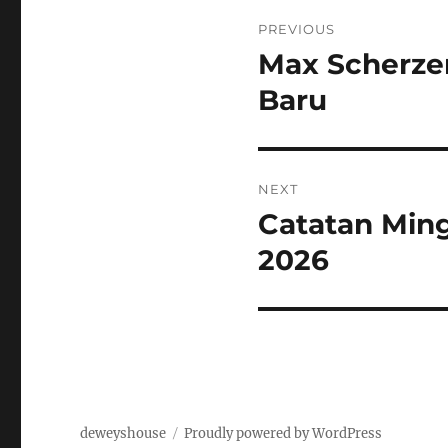
Post
PREVIOUS
navigation
Max Scherzer
Previous
post:
Baru
NEXT
Catatan Ming
Next
post:
2026
deweyshouse
Proudly powered by WordPress