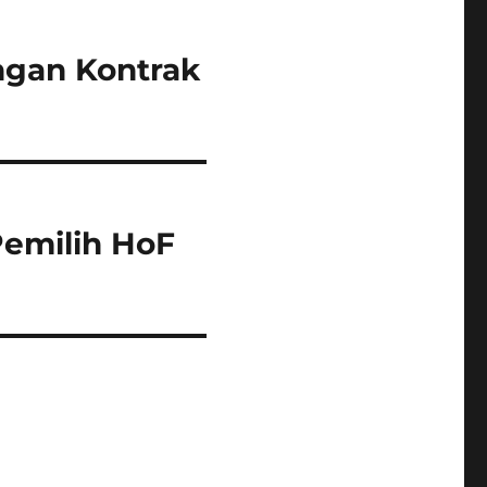
ngan Kontrak
Pemilih HoF