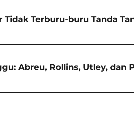
 Tidak Terburu-buru Tanda Ta
gu: Abreu, Rollins, Utley, dan 