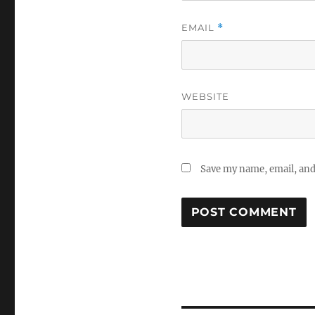
EMAIL
*
WEBSITE
Save my name, email, and 