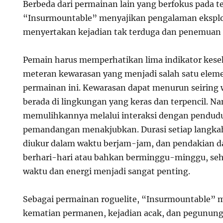
Berbeda dari permainan lain yang berfokus pada 
“Insurmountable” menyajikan pengalaman eksplor
menyertakan kejadian tak terduga dan penemuan
Pemain harus memperhatikan lima indikator kese
meteran kewarasan yang menjadi salah satu elem
permainan ini. Kewarasan dapat menurun seiring
berada di lingkungan yang keras dan terpencil. 
memulihkannya melalui interaksi dengan pendud
pemandangan menakjubkan. Durasi setiap langka
diukur dalam waktu berjam-jam, dan pendakian d
berhari-hari atau bahkan berminggu-minggu, se
waktu dan energi menjadi sangat penting.
Sebagai permainan roguelite, “Insurmountable”
kematian permanen, kejadian acak, dan pegunung