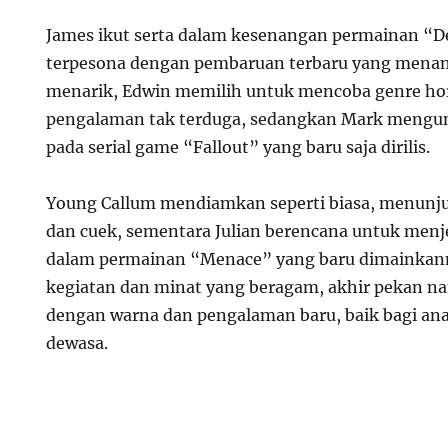
James ikut serta dalam kesenangan permainan “D
terpesona dengan pembaruan terbaru yang menan
menarik, Edwin memilih untuk mencoba genre h
pengalaman tak terduga, sedangkan Mark mengu
pada serial game “Fallout” yang baru saja dirilis.
Young Callum mendiamkan seperti biasa, menunju
dan cuek, sementara Julian berencana untuk menjel
dalam permainan “Menace” yang baru dimainkann
kegiatan dan minat yang beragam, akhir pekan 
dengan warna dan pengalaman baru, baik bagi a
dewasa.