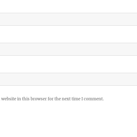
website in this browser for the next time I comment.