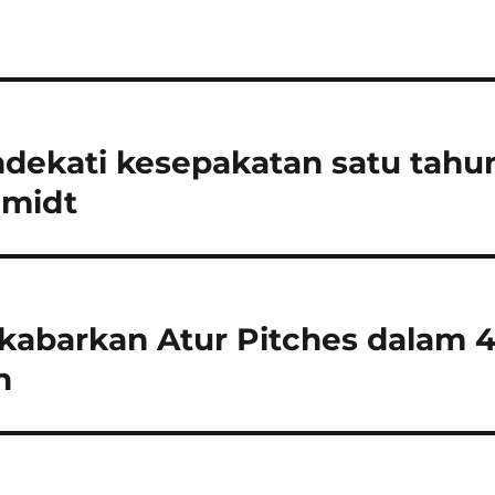
dekati kesepakatan satu tahu
hmidt
kabarkan Atur Pitches dalam 
n