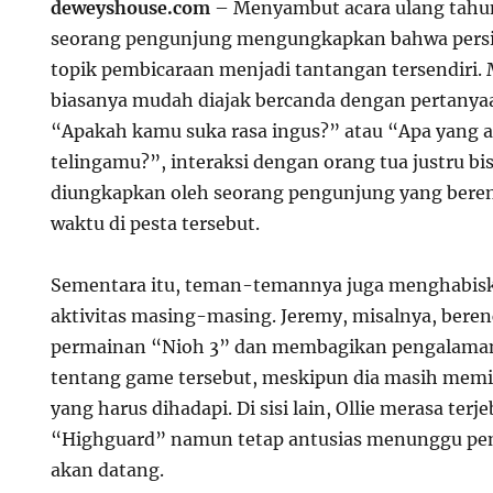
deweyshouse.com
– Menyambut acara ulang tahun
seorang pengunjung mengungkapkan bahwa pers
topik pembicaraan menjadi tantangan tersendiri
biasanya mudah diajak bercanda dengan pertanyaa
“Apakah kamu suka rasa ingus?” atau “Apa yang a
telingamu?”, interaksi dengan orang tua justru bis
diungkapkan oleh seorang pengunjung yang ber
waktu di pesta tersebut.
Sementara itu, teman-temannya juga menghabis
aktivitas masing-masing. Jeremy, misalnya, bere
permainan “Nioh 3” dan membagikan pengalaman
tentang game tersebut, meskipun dia masih memi
yang harus dihadapi. Di sisi lain, Ollie merasa te
“Highguard” namun tetap antusias menunggu pe
akan datang.