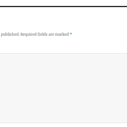
 published.
Required fields are marked
*