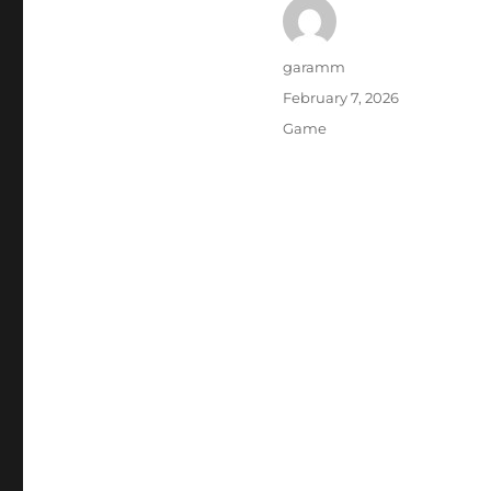
Author
garamm
Posted
February 7, 2026
on
Categories
Game