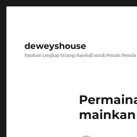
deweyshouse
Panduan Lengkap Strategi Baseball untuk Pemain Pemula
Permaina
mainkan 