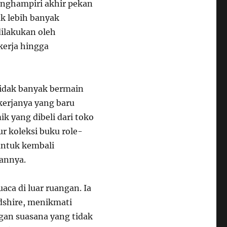
nghampiri akhir pekan
k lebih banyak
dilakukan oleh
kerja hingga
tidak banyak bermain
kerjanya yang baru
k yang dibeli dari toko
r koleksi buku role-
untuk kembali
annya.
ca di luar ruangan. Ia
dshire, menikmati
gan suasana yang tidak