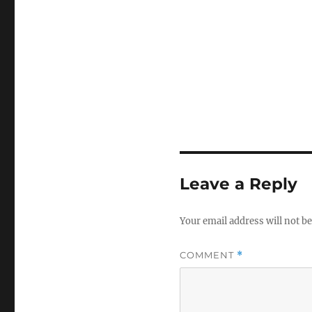
Leave a Reply
Your email address will not be
COMMENT
*