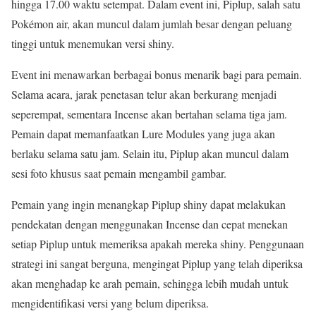
hingga 17.00 waktu setempat. Dalam event ini, Piplup, salah satu
Pokémon air, akan muncul dalam jumlah besar dengan peluang
tinggi untuk menemukan versi shiny.
Event ini menawarkan berbagai bonus menarik bagi para pemain.
Selama acara, jarak penetasan telur akan berkurang menjadi
seperempat, sementara Incense akan bertahan selama tiga jam.
Pemain dapat memanfaatkan Lure Modules yang juga akan
berlaku selama satu jam. Selain itu, Piplup akan muncul dalam
sesi foto khusus saat pemain mengambil gambar.
Pemain yang ingin menangkap Piplup shiny dapat melakukan
pendekatan dengan menggunakan Incense dan cepat menekan
setiap Piplup untuk memeriksa apakah mereka shiny. Penggunaan
strategi ini sangat berguna, mengingat Piplup yang telah diperiksa
akan menghadap ke arah pemain, sehingga lebih mudah untuk
mengidentifikasi versi yang belum diperiksa.