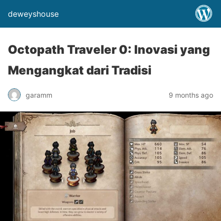
deweyshouse
Octopath Traveler 0: Inovasi yang
Mengangkat dari Tradisi
garamm
9 months ago