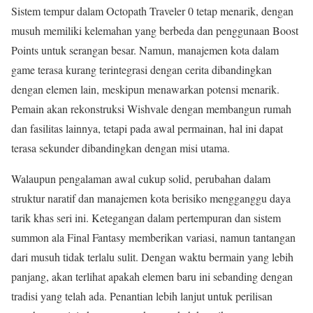
Sistem tempur dalam Octopath Traveler 0 tetap menarik, dengan
musuh memiliki kelemahan yang berbeda dan penggunaan Boost
Points untuk serangan besar. Namun, manajemen kota dalam
game terasa kurang terintegrasi dengan cerita dibandingkan
dengan elemen lain, meskipun menawarkan potensi menarik.
Pemain akan rekonstruksi Wishvale dengan membangun rumah
dan fasilitas lainnya, tetapi pada awal permainan, hal ini dapat
terasa sekunder dibandingkan dengan misi utama.
Walaupun pengalaman awal cukup solid, perubahan dalam
struktur naratif dan manajemen kota berisiko mengganggu daya
tarik khas seri ini. Ketegangan dalam pertempuran dan sistem
summon ala Final Fantasy memberikan variasi, namun tantangan
dari musuh tidak terlalu sulit. Dengan waktu bermain yang lebih
panjang, akan terlihat apakah elemen baru ini sebanding dengan
tradisi yang telah ada. Penantian lebih lanjut untuk perilisan