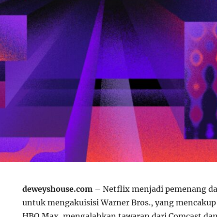
deweyshouse.com
– Netflix menjadi pemenang d
untuk mengakuisisi Warner Bros., yang mencakup
HBO Max, mengalahkan tawaran dari Comcast da