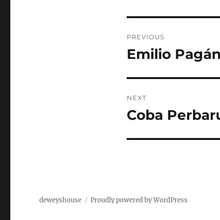
Post
PREVIOUS
navigation
Emilio Pagá
Previous
post:
NEXT
Coba Perbaru
Next
post:
deweyshouse
Proudly powered by WordPress