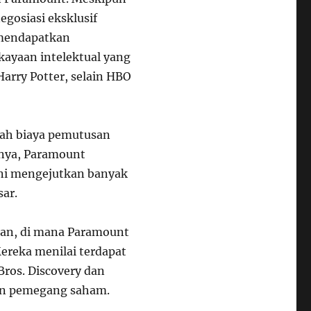
egosiasi eksklusif
n mendapatkan
kayaan intelektual yang
Harry Potter, selain HBO
bah biaya pemutusan
mnya, Paramount
ini mengejutkan banyak
sar.
ngan, di mana Paramount
Mereka menilai terdapat
ros. Discovery dan
an pemegang saham.