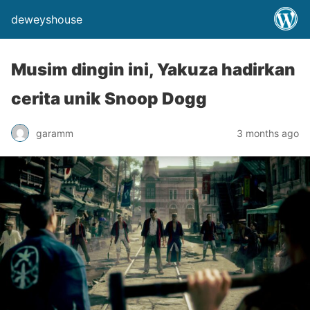
deweyshouse
Musim dingin ini, Yakuza hadirkan
cerita unik Snoop Dogg
garamm
3 months ago