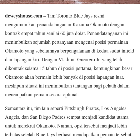
deweyshouse.com
– Tim Toronto Blue Jays resmi
mengumumkan penandatanganan Kazuma Okamoto dengan
kontrak empat tahun senilai 60 juta dolar. Penandatanganan ini
menimbulkan sejumlah pertanyaan mengenai posisi permainan
Okamoto yang sebelumnya berpengalaman di kedua sudut infield
dan lapangan kiri. Dengan Vladimir Guerrero Jr. yang telah
dikontrak selama 15 tahun di posisi pertama, kemungkinan besar
Okamoto akan bermain lebih banyak di posisi lapangan luar,
meskipun situasi ini menimbulkan tantangan bagi pelatih dalam
menempatkan pemain secara optimal.
Sementara itu, tim lain seperti Pittsburgh Pirates, Los Angeles
Angels, dan San Diego Padres sempat menjadi kandidat utama
untuk merekrut Okamoto. Namun, opsi tersebut menjadi lebih
terbatas setelah Blue Jays berhasil mendapatkan pemain tersebut.