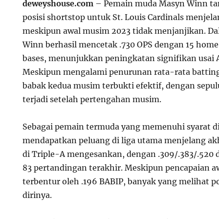
deweyshouse.com
– Pemain muda Masyn Winn tamp
posisi shortstop untuk St. Louis Cardinals menje
meskipun awal musim 2023 tidak menjanjikan. Da
Winn berhasil mencetak .730 OPS dengan 15 home 
bases, menunjukkan peningkatan signifikan usai A
Meskipun mengalami penurunan rata-rata batting
babak kedua musim terbukti efektif, dengan sepu
terjadi setelah pertengahan musim.
Sebagai pemain termuda yang memenuhi syarat di
mendapatkan peluang di liga utama menjelang akh
di Triple-A mengesankan, dengan .309/.383/.520 
83 pertandingan terakhir. Meskipun pencapaian aw
terbentur oleh .196 BABIP, banyak yang melihat po
dirinya.