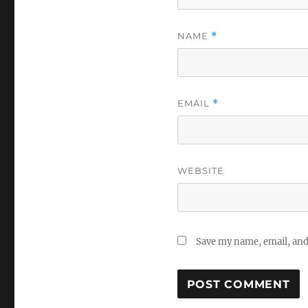
NAME
*
EMAIL
*
WEBSITE
Save my name, email, and 