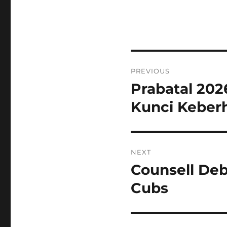
Post
PREVIOUS
navigation
Prabatal 202
Previous
post:
Kunci Keberh
NEXT
Counsell Deb
Next
post:
Cubs