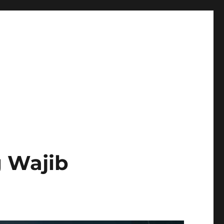
 Wajib