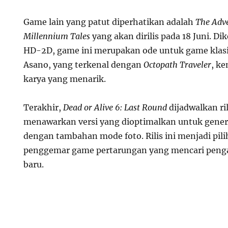
Game lain yang patut diperhatikan adalah
The Adve
Millennium Tales
yang akan dirilis pada 18 Juni. Di
HD-2D, game ini merupakan ode untuk game klasi
Asano, yang terkenal dengan
Octopath Traveler
, k
karya yang menarik.
Terakhir,
Dead or Alive 6: Last Round
dijadwalkan ril
menawarkan versi yang dioptimalkan untuk genera
dengan tambahan mode foto. Rilis ini menjadi pili
penggemar game pertarungan yang mencari peng
baru.