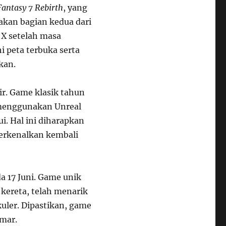
Fantasy 7 Rebirth
, yang
pakan bagian kedua dari
s X setelah masa
i peta terbuka serta
kan.
r. Game klasik tahun
 menggunakan Unreal
i. Hal ini diharapkan
erkenalkan kembali
a 17 Juni. Game unik
kereta, telah menarik
kuler. Dipastikan, game
emar.