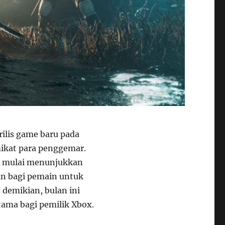
ilis game baru pada
mikat para penggemar.
me mulai menunjukkan
n bagi pemain untuk
demikian, bulan ini
ama bagi pemilik Xbox.