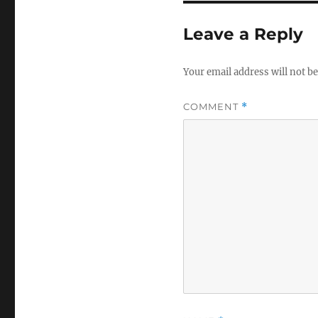
Leave a Reply
Your email address will not be
COMMENT
*