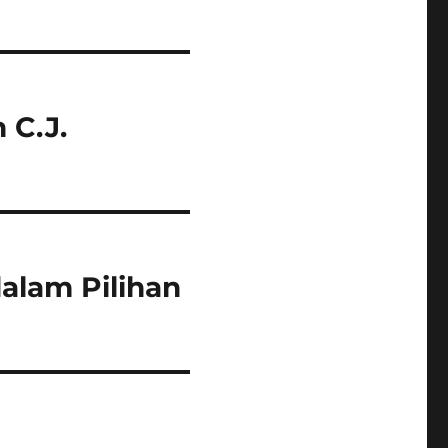
 C.J.
alam Pilihan