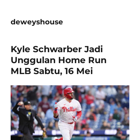
deweyshouse
Kyle Schwarber Jadi
Unggulan Home Run
MLB Sabtu, 16 Mei