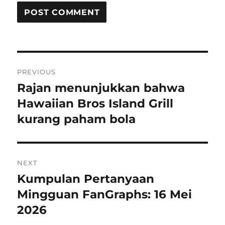
Post
PREVIOUS
navigation
Rajan menunjukkan bahwa
Previous
post:
Hawaiian Bros Island Grill
kurang paham bola
NEXT
Kumpulan Pertanyaan
Next
post:
Mingguan FanGraphs: 16 Mei
2026