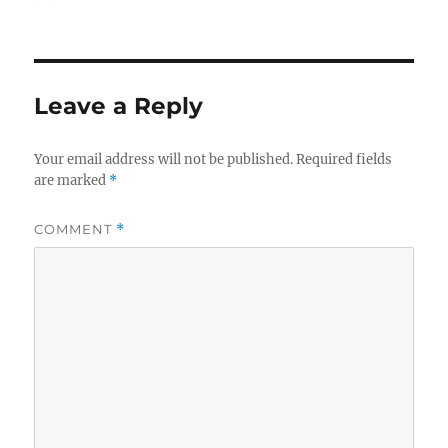
on
Leave a Reply
Your email address will not be published.
Required fields
are marked
*
COMMENT
*