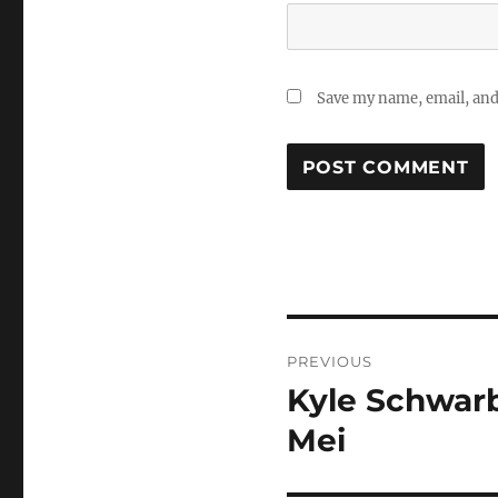
Save my name, email, and 
Post
PREVIOUS
navigation
Kyle Schwar
Previous
post:
Mei