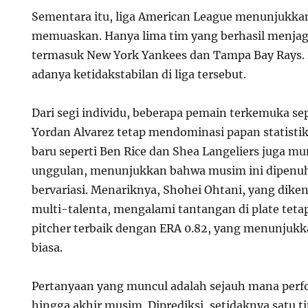
Sementara itu, liga American League menunjukka
memuaskan. Hanya lima tim yang berhasil menja
termasuk New York Yankees dan Tampa Bay Rays.
adanya ketidakstabilan di liga tersebut.
Dari segi individu, beberapa pemain terkemuka se
Yordan Alvarez tetap mendominasi papan statis
baru seperti Ben Rice dan Shea Langeliers juga m
unggulan, menunjukkan bahwa musim ini dipenuh
bervariasi. Menariknya, Shohei Ohtani, yang diken
multi-talenta, mengalami tantangan di plate tetap
pitcher terbaik dengan ERA 0.82, yang menunjukka
biasa.
Pertanyaan yang muncul adalah sejauh mana perfo
hingga akhir musim. Diprediksi, setidaknya satu t