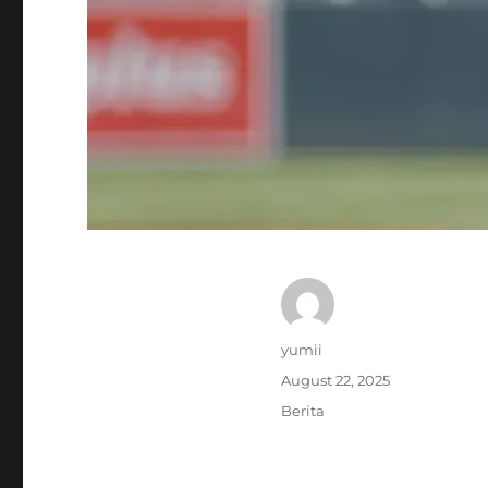
Author
yumii
Posted
August 22, 2025
on
Categories
Berita