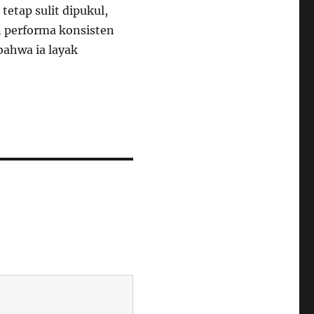
etap sulit dipukul,
n performa konsisten
bahwa ia layak