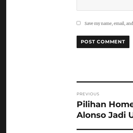
Save my name, email, and 
Post
PREVIOUS
navigation
Pilihan Home
Previous
post:
Alonso Jadi