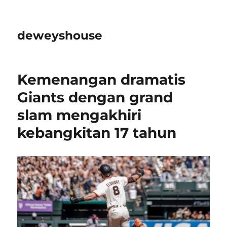
deweyshouse
Kemenangan dramatis
Giants dengan grand
slam mengakhiri
kebangkitan 17 tahun