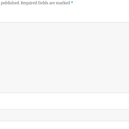
 published.
Required fields are marked
*