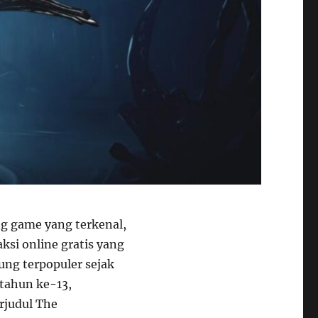
g game yang terkenal,
si online gratis yang
ung terpopuler sejak
 tahun ke-13,
rjudul The