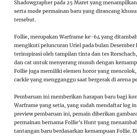
Shadowgrapher pada 25 Maret yang menampilkan ka
serta mode permainan baru yang dirancang khusu
tersebut.
Follie, merupakan Warframe ke-64 yang ditamba
mengikuti peluncuran Uriel pada bulan Desember la
terinspirasi oleh tampilan tinta dan tes Rorscha
dan cat untuk menyerang musuh dengan kemampua
Follie juga memiliki elemen horor yang mencolok,
cackle yang mengganggu saat bergerak di arena p
Pembaruan ini memberikan harapan baru bagi k
Warframe yang setia, yang sudah mendaftar log in 
preview pembaruan ini, pemain diberikan gamba
permainan bernama Follie’s Hunt yang menambah
tantangan baru berdasarkan kemampuan Follie. Di