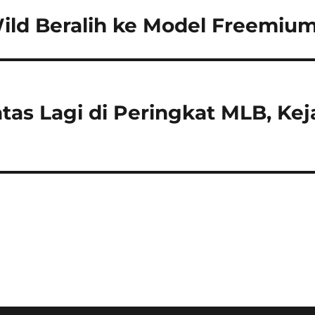
Wild Beralih ke Model Freemiu
tas Lagi di Peringkat MLB, Keja