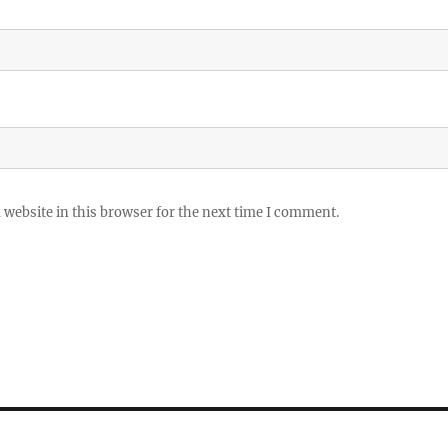
website in this browser for the next time I comment.