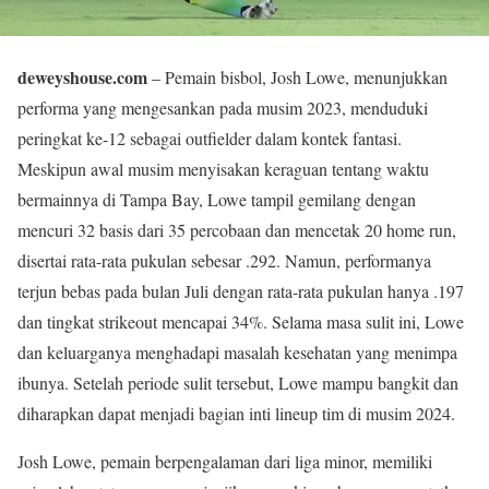
deweyshouse.com
– Pemain bisbol, Josh Lowe, menunjukkan
performa yang mengesankan pada musim 2023, menduduki
peringkat ke-12 sebagai outfielder dalam kontek fantasi.
Meskipun awal musim menyisakan keraguan tentang waktu
bermainnya di Tampa Bay, Lowe tampil gemilang dengan
mencuri 32 basis dari 35 percobaan dan mencetak 20 home run,
disertai rata-rata pukulan sebesar .292. Namun, performanya
terjun bebas pada bulan Juli dengan rata-rata pukulan hanya .197
dan tingkat strikeout mencapai 34%. Selama masa sulit ini, Lowe
dan keluarganya menghadapi masalah kesehatan yang menimpa
ibunya. Setelah periode sulit tersebut, Lowe mampu bangkit dan
diharapkan dapat menjadi bagian inti lineup tim di musim 2024.
Josh Lowe, pemain berpengalaman dari liga minor, memiliki