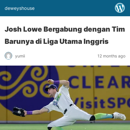
deweyshouse
Josh Lowe Bergabung dengan Tim
Barunya di Liga Utama Inggris
yumii
12 months ago