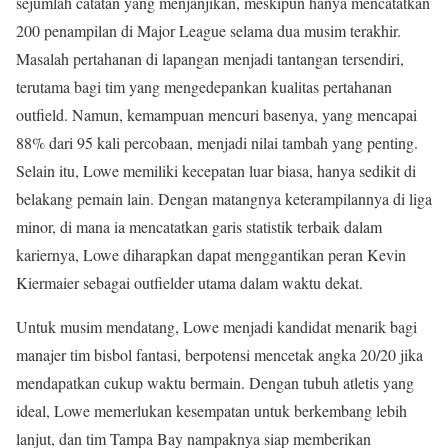
sejumlah catatan yang menjanjikan, meskipun hanya mencatatkan
200 penampilan di Major League selama dua musim terakhir.
Masalah pertahanan di lapangan menjadi tantangan tersendiri,
terutama bagi tim yang mengedepankan kualitas pertahanan
outfield. Namun, kemampuan mencuri basenya, yang mencapai
88% dari 95 kali percobaan, menjadi nilai tambah yang penting.
Selain itu, Lowe memiliki kecepatan luar biasa, hanya sedikit di
belakang pemain lain. Dengan matangnya keterampilannya di liga
minor, di mana ia mencatatkan garis statistik terbaik dalam
kariernya, Lowe diharapkan dapat menggantikan peran Kevin
Kiermaier sebagai outfielder utama dalam waktu dekat.
Untuk musim mendatang, Lowe menjadi kandidat menarik bagi
manajer tim bisbol fantasi, berpotensi mencetak angka 20/20 jika
mendapatkan cukup waktu bermain. Dengan tubuh atletis yang
ideal, Lowe memerlukan kesempatan untuk berkembang lebih
lanjut, dan tim Tampa Bay nampaknya siap memberikan