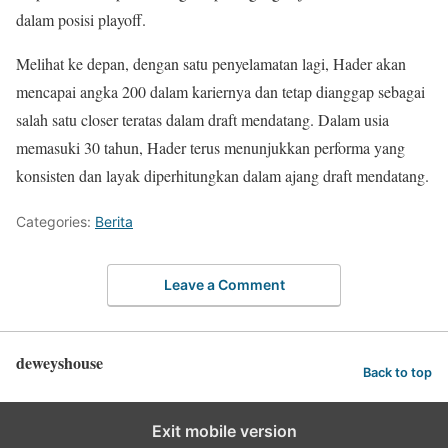
dalam posisi playoff.
Melihat ke depan, dengan satu penyelamatan lagi, Hader akan
mencapai angka 200 dalam kariernya dan tetap dianggap sebagai
salah satu closer teratas dalam draft mendatang. Dalam usia
memasuki 30 tahun, Hader terus menunjukkan performa yang
konsisten dan layak diperhitungkan dalam ajang draft mendatang.
Categories:
Berita
Leave a Comment
deweyshouse
Back to top
Exit mobile version