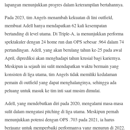
lapangan menunjukkan progres dalam keterampilan bertahannya.
Pada 2023, tim Angels menambah kekuatan di lini outfield,
membuat Adell hanya mendapatkan 62 kali kesempatan
bertanding di level utama. Di Triple-A, ia menunjukkan performa
spektakuler dengan 24 home run dan OPS sebesar .964 dalam 74
pertandingan. Adell, yang akan berulang tahun ke-25 pada awal
April, diprediksi akan menghadapi tahun krusial bagi kariernya.
Meskipun ia sejauh ini sulit mendapatkan waktu bermain yang
konsisten di liga utama, tim Angels tidak memiliki kedalaman
pemain di outfield yang dapat menghalanginya, sehingga ada
peluang untuk masuk ke tim inti saat musim dimulai.
Adell, yang mendebutkan diri pada 2020, mengalami masa-masa
sulit dalam mengatasi pitching di liga utama. Meskipun pernah
menunjukkan potensi dengan OPS .703 pada 2021, ia harus
berjuang untuk memperbaiki performanya yang menurun di 2022.