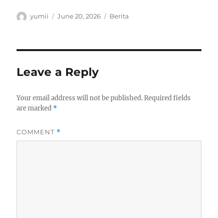
Author
Posted
Categories
yumii
June 20, 2026
Berita
on
Leave a Reply
Your email address will not be published.
Required fields
are marked
*
COMMENT
*