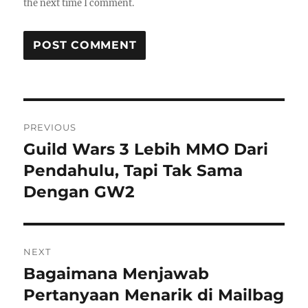
the next time I comment.
Post
PREVIOUS
navigation
Guild Wars 3 Lebih MMO Dari
Previous
post:
Pendahulu, Tapi Tak Sama
Dengan GW2
NEXT
Bagaimana Menjawab
Next
post:
Pertanyaan Menarik di Mailbag