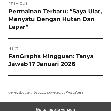
PREVIOUS
navigation
Permainan Terbaru: “Saya Ular,
Previous
post:
Menyatu Dengan Hutan Dan
Lapar”
NEXT
FanGraphs Mingguan: Tanya
Next
post:
Jawab 17 Januari 2026
deweyshouse
Proudly powered by WordPress
Go to mobile version