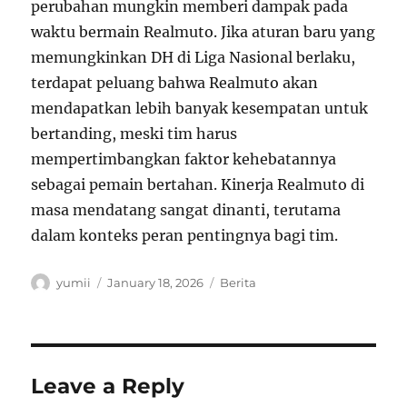
perubahan mungkin memberi dampak pada
waktu bermain Realmuto. Jika aturan baru yang
memungkinkan DH di Liga Nasional berlaku,
terdapat peluang bahwa Realmuto akan
mendapatkan lebih banyak kesempatan untuk
bertanding, meski tim harus
mempertimbangkan faktor kehebatannya
sebagai pemain bertahan. Kinerja Realmuto di
masa mendatang sangat dinanti, terutama
dalam konteks peran pentingnya bagi tim.
Author
Posted
Categories
yumii
January 18, 2026
Berita
on
Leave a Reply