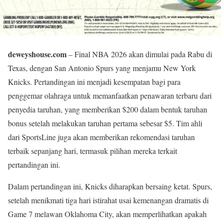
deweyshouse.com
– Final NBA 2026 akan dimulai pada Rabu di
Texas, dengan San Antonio Spurs yang menjamu New York
Knicks. Pertandingan ini menjadi kesempatan bagi para
penggemar olahraga untuk memanfaatkan penawaran terbaru dari
penyedia taruhan, yang memberikan $200 dalam bentuk taruhan
bonus setelah melakukan taruhan pertama sebesar $5. Tim ahli
dari SportsLine juga akan memberikan rekomendasi taruhan
terbaik sepanjang hari, termasuk pilihan mereka terkait
pertandingan ini.
Dalam pertandingan ini, Knicks diharapkan bersaing ketat. Spurs,
setelah menikmati tiga hari istirahat usai kemenangan dramatis di
Game 7 melawan Oklahoma City, akan memperlihatkan apakah