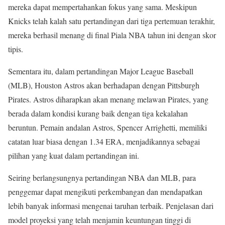
mereka dapat mempertahankan fokus yang sama. Meskipun
Knicks telah kalah satu pertandingan dari tiga pertemuan terakhir,
mereka berhasil menang di final Piala NBA tahun ini dengan skor
tipis.
Sementara itu, dalam pertandingan Major League Baseball
(MLB), Houston Astros akan berhadapan dengan Pittsburgh
Pirates. Astros diharapkan akan menang melawan Pirates, yang
berada dalam kondisi kurang baik dengan tiga kekalahan
beruntun. Pemain andalan Astros, Spencer Arrighetti, memiliki
catatan luar biasa dengan 1.34 ERA, menjadikannya sebagai
pilihan yang kuat dalam pertandingan ini.
Seiring berlangsungnya pertandingan NBA dan MLB, para
penggemar dapat mengikuti perkembangan dan mendapatkan
lebih banyak informasi mengenai taruhan terbaik. Penjelasan dari
model proyeksi yang telah menjamin keuntungan tinggi di