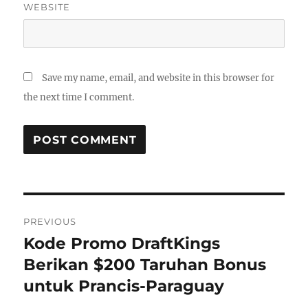
WEBSITE
Save my name, email, and website in this browser for
the next time I comment.
Post
PREVIOUS
navigation
Kode Promo DraftKings
Previous
post:
Berikan $200 Taruhan Bonus
untuk Prancis-Paraguay