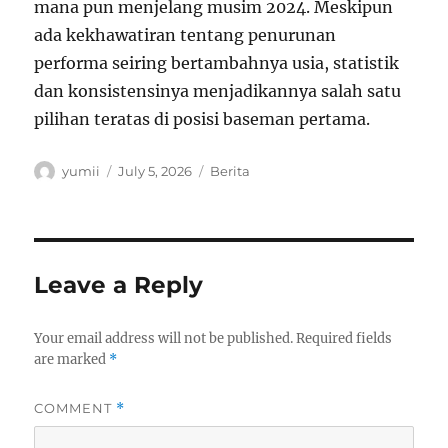
mana pun menjelang musim 2024. Meskipun
ada kekhawatiran tentang penurunan
performa seiring bertambahnya usia, statistik
dan konsistensinya menjadikannya salah satu
pilihan teratas di posisi baseman pertama.
Author
Posted
Categories
yumii
July 5, 2026
Berita
on
Leave a Reply
Your email address will not be published.
Required fields
are marked
*
COMMENT
*