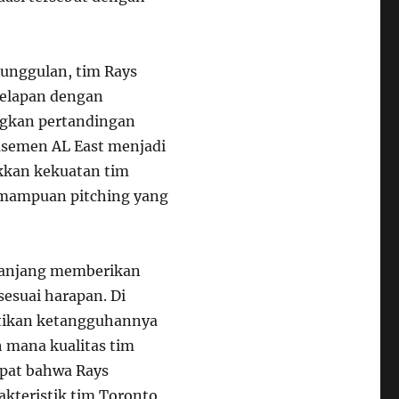
unggulan, tim Rays
delapan dengan
gkan pertandingan
lasemen AL East menjadi
ukkan kekuatan tim
kemampuan pitching yang
panjang memberikan
sesuai harapan. Di
tikan ketangguhannya
h mana kualitas tim
apat bahwa Rays
akteristik tim Toronto