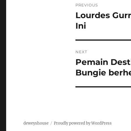
PREVIOUS
navigation
Lourdes Gur
Previous
post:
Ini
NEXT
Pemain Desti
Next
post:
Bungie berh
deweyshouse
Proudly powered by WordPress