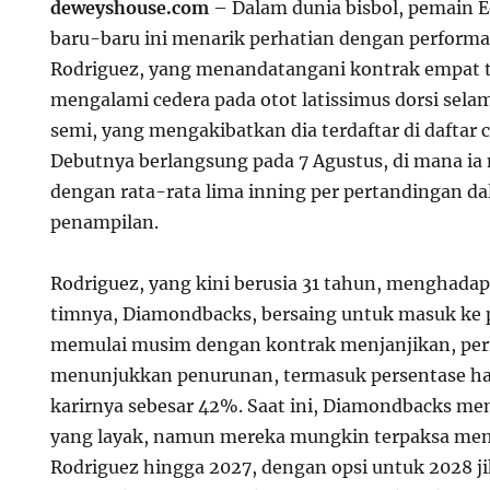
deweyshouse.com
– Dalam dunia bisbol, pemain 
baru-baru ini menarik perhatian dengan performan
Rodriguez, yang menandatangani kontrak empat 
mengalami cedera pada otot latissimus dorsi sel
semi, yang mengakibatkan dia terdaftar di daftar 
Debutnya berlangsung pada 7 Agustus, di mana ia
dengan rata-rata lima inning per pertandingan d
penampilan.
Rodriguez, yang kini berusia 31 tahun, menghadap
timnya, Diamondbacks, bersaing untuk masuk ke 
memulai musim dengan kontrak menjanjikan, pe
menunjukkan penurunan, termasuk persentase har
karirnya sebesar 42%. Saat ini, Diamondbacks mem
yang layak, namun mereka mungkin terpaksa me
Rodriguez hingga 2027, dengan opsi untuk 2028 j