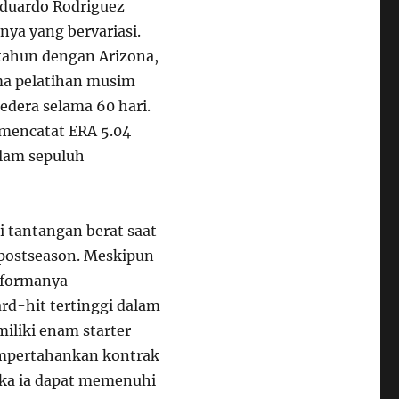
Eduardo Rodriguez
ya yang bervariasi.
tahun dengan Arizona,
ama pelatihan musim
cedera selama 60 hari.
 mencatat ERA 5.04
alam sepuluh
i tantangan berat saat
postseason. Meskipun
rformanya
d-hit tertinggi dalam
iliki enam starter
mpertahankan kontrak
ika ia dapat memenuhi