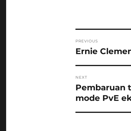
Post
PREVIOUS
navigation
Ernie Clemen
Previous
post:
NEXT
Pembaruan t
Next
post:
mode PvE ek