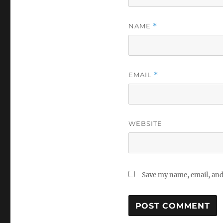
NAME
*
EMAIL
*
WEBSITE
Save my name, email, and 