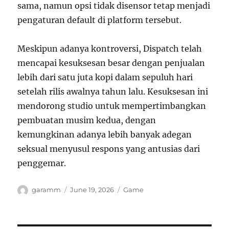
sama, namun opsi tidak disensor tetap menjadi
pengaturan default di platform tersebut.
Meskipun adanya kontroversi, Dispatch telah
mencapai kesuksesan besar dengan penjualan
lebih dari satu juta kopi dalam sepuluh hari
setelah rilis awalnya tahun lalu. Kesuksesan ini
mendorong studio untuk mempertimbangkan
pembuatan musim kedua, dengan
kemungkinan adanya lebih banyak adegan
seksual menyusul respons yang antusias dari
penggemar.
Author
Posted
Categories
garamm
June 19, 2026
Game
on