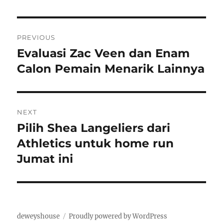
Post
PREVIOUS
navigation
Evaluasi Zac Veen dan Enam
Previous
post:
Calon Pemain Menarik Lainnya
NEXT
Pilih Shea Langeliers dari
Next
post:
Athletics untuk home run
Jumat ini
deweyshouse
Proudly powered by WordPress