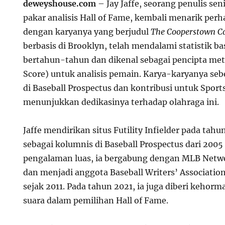
deweyshouse.com
– Jay Jaffe, seorang penulis se
pakar analisis Hall of Fame, kembali menarik perh
dengan karyanya yang berjudul
The Cooperstown C
berbasis di Brooklyn, telah mendalami statistik ba
bertahun-tahun dan dikenal sebagai pencipta met
Score) untuk analisis pemain. Karya-karyanya se
di Baseball Prospectus dan kontribusi untuk Sports
menunjukkan dedikasinya terhadap olahraga ini.
Jaffe mendirikan situs Futility Infielder pada tah
sebagai kolumnis di Baseball Prospectus dari 200
pengalaman luas, ia bergabung dengan MLB Netwo
dan menjadi anggota Baseball Writers’ Associati
sejak 2011. Pada tahun 2021, ia juga diberi keho
suara dalam pemilihan Hall of Fame.