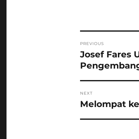
Post
PREVIOUS
navigation
Josef Fares
Previous
post:
Pengemban
NEXT
Melompat ke 
Next
post: