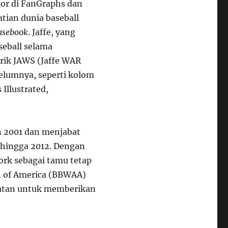
nior di FanGraphs dan
atian dunia baseball
asebook
. Jaffe, yang
seball selama
rik JAWS (Jaffe WAR
belumnya, seperti kolom
 Illustrated,
un 2001 dan menjabat
5 hingga 2012. Dengan
rk sebagai tamu tetap
on of America (BBWAA)
rmatan untuk memberikan