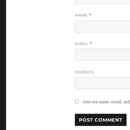
NAME
*
EMAIL
*
WEBSITE
Save my name, email, and 